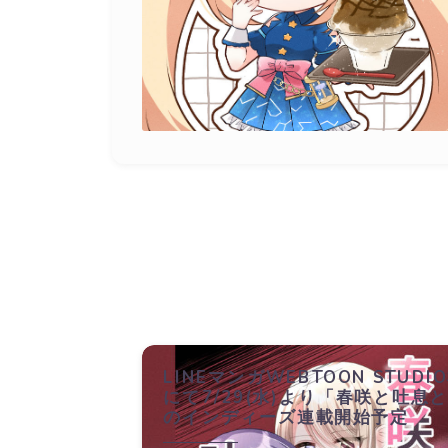
LINEマンガWEBTOON STUDI
にて7/29(水)より「春咲と吐息
のインディーズ連載開始予定