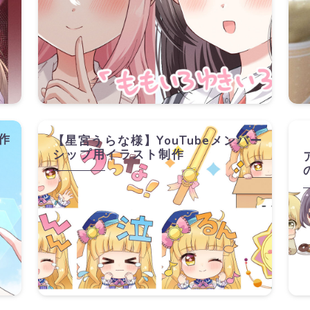
作
【星宮うらな様】YouTubeメンバー
シップ用イラスト制作