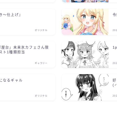
き～仕上げ』
令
オリジナル
20
ボ屋台」未来氷カフェさん限
1
スト1種類担当
ギャラリー
20
になるギャル
好
(♂
オリジナル
20