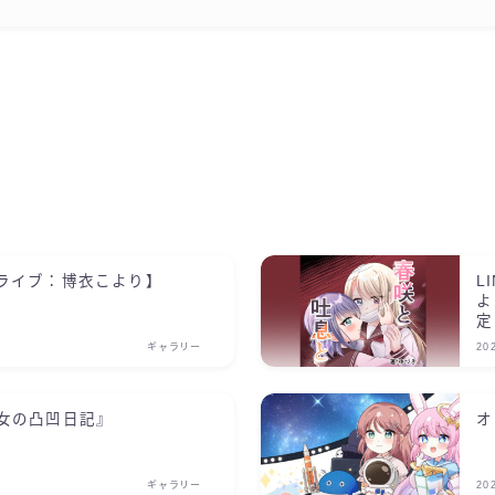
ライブ：博衣こより】
L
よ
定
ギャラリー
20
女の凸凹日記』
オ
ギャラリー
20