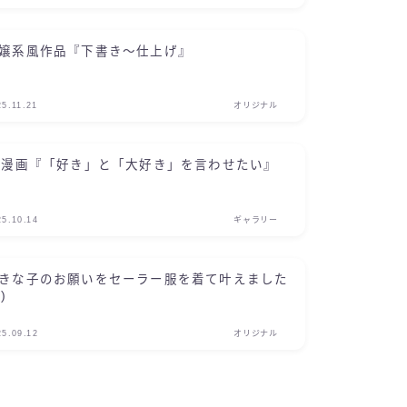
嬢系風作品『下書き～仕上げ』
25.11.21
オリジナル
p漫画『「好き」と「大好き」を言わせたい』
25.10.14
ギャラリー
きな子のお願いをセーラー服を着て叶えました
)
25.09.12
オリジナル