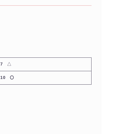
6/7
△
/10 〇