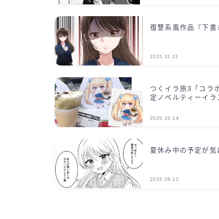
復讐系風作品『下書
2025.11.21
つくイラ旅3「コラ
定ノベルティーイラ
2025.10.14
夏休み中の予定が気
2025.09.12