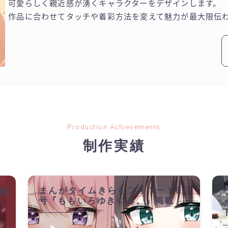
可愛らしく親近感が湧くキャラクターをデザインします。
作品に合わせてタッチや着彩方法を変えて魅力が最大限伝
Production Achievements
制作実績
まんがタイムきららフォワード6月
O様
号『ももいろゆきいろ。』掲載
と」